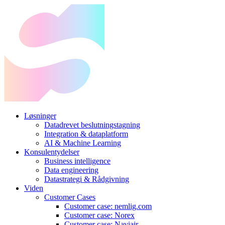
Løsninger
Datadrevet beslutningstagning
Integration & dataplatform
AI & Machine Learning
Konsulentydelser
Business intelligence
Data engineering
Datastrategi & Rådgivning
Viden
Customer Cases
Customer case: nemlig.com
Customer case: Norex
Customer case: Naviair