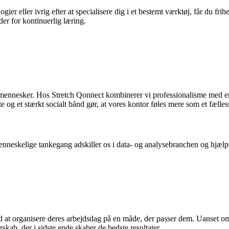
r eller ivrig efter at specialisere dig i et bestemt værktøj, får du frihed 
er for kontinuerlig læring.
mennesker. Hos Stretch Qonnect kombinerer vi professionalisme med en 
e og et stærkt socialt bånd gør, at vores kontor føles mere som et fælle
nneskelige tankegang adskiller os i data- og analysebranchen og hjælp
ved at organisere deres arbejdsdag på en måde, der passer dem. Uanset o
rskab, der i sidste ende skaber de bedste resultater.