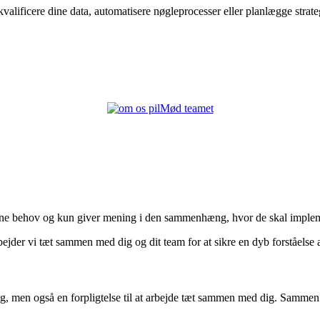
lificere dine data, automatisere nøgleprocesser eller planlægge strategis
Mød teamet
l dine behov og kun giver mening i den sammenhæng, hvor de skal implem
 arbejder vi tæt sammen med dig og dit team for at sikre en dyb forståels
, men også en forpligtelse til at arbejde tæt sammen med dig. Sammen s