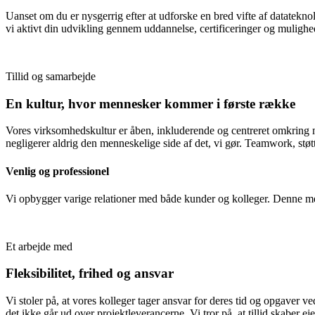
Uanset om du er nysgerrig efter at udforske en bred vifte af datateknologie
vi aktivt din udvikling gennem uddannelse, certificeringer og mulighed
Tillid og samarbejde
En kultur, hvor mennesker kommer i første række
Vores virksomhedskultur er åben, inkluderende og centreret omkring 
negligerer aldrig den menneskelige side af det, vi gør. Teamwork, støtt
Venlig og professionel
Vi opbygger varige relationer med både kunder og kolleger. Denne me
Et arbejde med
Fleksibilitet, frihed og ansvar
Vi stoler på, at vores kolleger tager ansvar for deres tid og opgaver 
det ikke går ud over projektleverancerne. Vi tror på, at tillid skaber eje