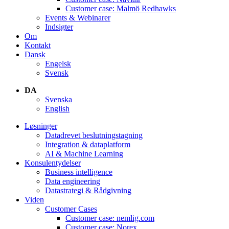
Customer case: Malmö Redhawks
Events & Webinarer
Indsigter
Om
Kontakt
Dansk
Engelsk
Svensk
DA
Svenska
English
Løsninger
Datadrevet beslutningstagning
Integration & dataplatform
AI & Machine Learning
Konsulentydelser
Business intelligence
Data engineering
Datastrategi & Rådgivning
Viden
Customer Cases
Customer case: nemlig.com
Customer case: Norex