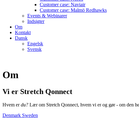
Customer case: Naviair
Customer case: Malmö Redhawks
Events & Webinarer
Indsigter
Om
Kontakt
Dansk
Engelsk
Svensk
Om
Vi er Stretch Qonnect
Hvem er
du?
Lær om Stretch Qonnect, hvem vi er og gør - om den hel
Denmark
Sweden