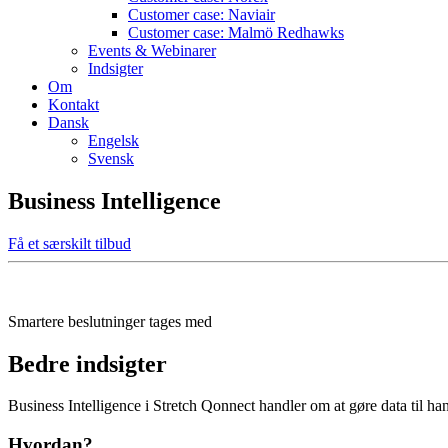
Customer case: Naviair
Customer case: Malmö Redhawks
Events & Webinarer
Indsigter
Om
Kontakt
Dansk
Engelsk
Svensk
Business Intelligence
Få et særskilt tilbud
Smartere beslutninger tages med
Bedre indsigter
Business Intelligence i Stretch Qonnect handler om at gøre data til ha
Hvordan?