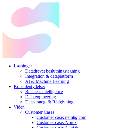
Løsninger
Datadrevet beslutningstagning
Integration & dataplatform
AI & Machine Learning
Konsulentydelser
Business intelligence
Data engineering
Datastrategi & Rådgivning
Viden
Customer Cases
Customer case: nemlig.com
Customer case: Norex
Customer case: Naviair