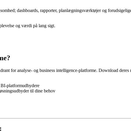
somhed; dashboards, rapporter, planlægningsværktøjer og forudsigelige 
plevelse og værdi på lang sigt.
rme?
rant for analyse- og business intelligence-platforme. Download deres r
g BI-platformudbydere
 løsningsudbyder til dine behov
: