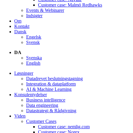
Customer case: Malmö Redhawks
Events & Webinarer
Indsigter
Om
Kontakt
Dansk
Engelsk
Svensk
DA
Svenska
English
Løsninger
Datadrevet beslutningstagning
Integration & dataplatform
AI & Machine Learning
Konsulentydelser
Business intelligence
Data engineering
Datastrategi & Rådgivning
Viden
Customer Cases
Customer case: nemlig.com
Customer case: Norex