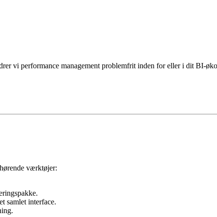
rer vi performance management problemfrit inden for eller i dit BI-øk
lhørende værktøjer:
leringspakke.
t samlet interface.
ning.