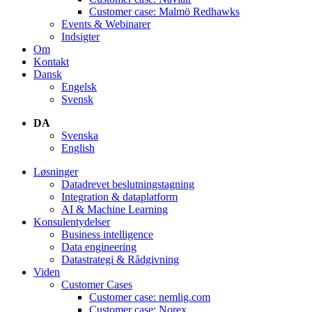
Customer case: Malmö Redhawks
Events & Webinarer
Indsigter
Om
Kontakt
Dansk
Engelsk
Svensk
DA
Svenska
English
Løsninger
Datadrevet beslutningstagning
Integration & dataplatform
AI & Machine Learning
Konsulentydelser
Business intelligence
Data engineering
Datastrategi & Rådgivning
Viden
Customer Cases
Customer case: nemlig.com
Customer case: Norex