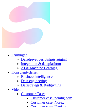
Løsninger
Datadrevet beslutningstagning
Integration & dataplatform
AI & Machine Learning
Konsulentydelser
Business intelligence
Data engineering
Datastrategi & Rådgivning
Viden
Customer Cases
Customer case: nemlig.com
Customer case: Norex
Customer case: Naviair