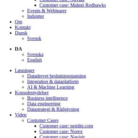
Customer case: Malmö Redhawks
Events & Webinarer
Indsigter
Om
Kontakt
Dansk
Svensk
DA
Svenska
English
Løsninger
Datadrevet beslutningstagning
Integration & dataplatform
AI & Machine Learning
Konsulentydelser
Business intelligence
Data engineering
Datastrategi & Rådgivning
Viden
Customer Cases
Customer case: nemlig.com
Customer case: Norex
Customer case: Naviair