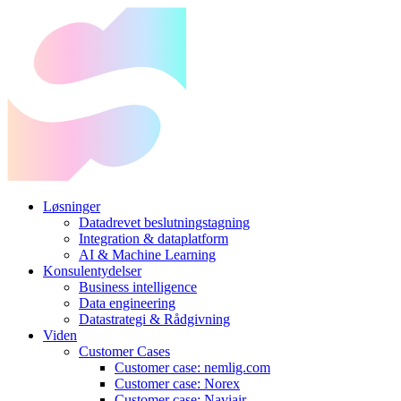
Løsninger
Datadrevet beslutningstagning
Integration & dataplatform
AI & Machine Learning
Konsulentydelser
Business intelligence
Data engineering
Datastrategi & Rådgivning
Viden
Customer Cases
Customer case: nemlig.com
Customer case: Norex
Customer case: Naviair