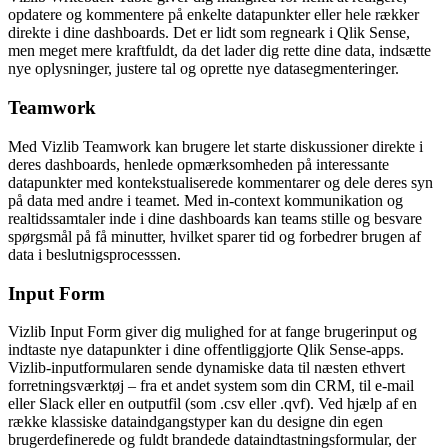
opdatere og kommentere på enkelte datapunkter eller hele rækker
direkte i dine dashboards. Det er lidt som regneark i Qlik Sense,
men meget mere kraftfuldt, da det lader dig rette dine data, indsætte
nye oplysninger, justere tal og oprette nye datasegmenteringer.
Teamwork
Med Vizlib Teamwork kan brugere let starte diskussioner direkte i
deres dashboards, henlede opmærksomheden på interessante
datapunkter med kontekstualiserede kommentarer og dele deres syn
på data med andre i teamet. Med in-context kommunikation og
realtidssamtaler inde i dine dashboards kan teams stille og besvare
spørgsmål på få minutter, hvilket sparer tid og forbedrer brugen af
data i beslutnigsprocesssen.
Input Form
Vizlib Input Form giver dig mulighed for at fange brugerinput og
indtaste nye datapunkter i dine offentliggjorte Qlik Sense-apps.
Vizlib-inputformularen sende dynamiske data til næsten ethvert
forretningsværktøj – fra et andet system som din CRM, til e-mail
eller Slack eller en outputfil (som .csv eller .qvf). Ved hjælp af en
række klassiske dataindgangstyper kan du designe din egen
brugerdefinerede og fuldt brandede dataindtastningsformular, der